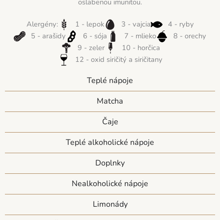
oslabenou imunitou.
Alergény:
1 - lepok
3 - vajcia
4 - ryby
5 - arašidy
6 - sója
7 - mlieko
8 - orechy
9 - zeler
10 - horčica
12 - oxid siričitý a siričitany
Teplé nápoje
Matcha
Čaje
Teplé alkoholické nápoje
Doplnky
Nealkoholické nápoje
Limonády