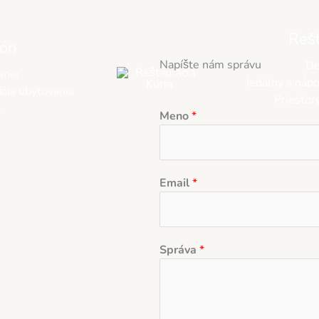
Rešt
ión
Napíšte nám správu
De
anie
Jedálny a nápo
cia ubytovania
Priestor
t
Meno
*
Email
*
Správa
*