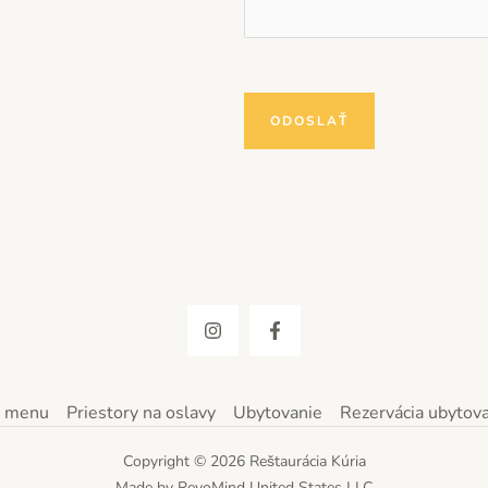
ODOSLAŤ
 menu
Priestory na oslavy
Ubytovanie
Rezervácia ubytova
Copyright © 2026 Reštaurácia Kúria
Made by RevoMind United States LLC