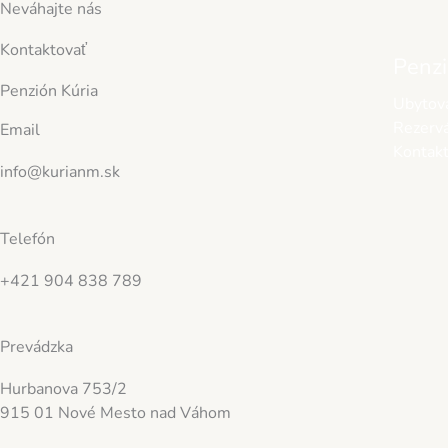
Neváhajte nás
Preskočiť
na
Kontaktovať
obsah
Penz
Penzión Kúria
Ubytov
Rezervá
Email
Kontak
info@kurianm.sk
Telefón
+421 904 838 789
Prevádzka
Hurbanova 753/2
915 01 Nové Mesto nad Váhom