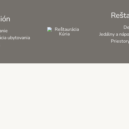
Rešta
ión
De
anie
Jedálny a nápo
cia ubytovania
Priestor
t