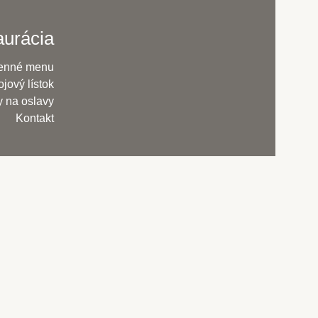
aurácia
enné menu
jový lístok
y na oslavy
Kontakt