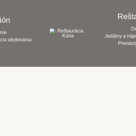
Rešt
ión
D
nie
Jedálny a nápo
cia ubytovania
Priestor