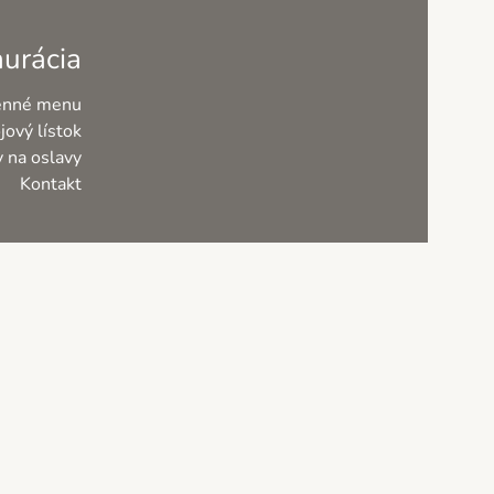
urácia
nné menu
jový lístok
y na oslavy
Kontakt