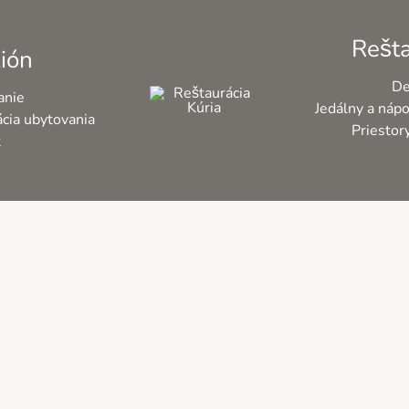
Rešta
ión
De
anie
Jedálny a nápo
cia ubytovania
Priestor
t